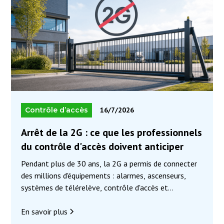
Contrôle d’accès
16/7/2026
Arrêt de la 2G : ce que les professionnels
du contrôle d'accès doivent anticiper
Pendant plus de 30 ans, la 2G a permis de connecter
des millions d'équipements : alarmes, ascenseurs,
systèmes de télérelève, contrôle d'accès et
automatismes. Les opérateurs mobiles engagent
désormais son extinction progressive afin de laisser
En savoir plus
place aux réseaux 4G et 5G, plus performants et