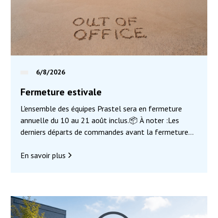
6/8/2026
Fermeture estivale
L'ensemble des équipes Prastel sera en fermeture
annuelle du 10 au 21 août inclus.📦 À noter :Les
derniers départs de commandes avant la fermeture
auront lieu le 7 août, pour toute commande validée
avant 11h30.Nous serons heureux de vous retrouver
En savoir plus
dès notre retour pour vous accompagner dans tous
vos projets de contrôle d'accès.En attendant, nous
vous souhaitons un excellent été et de très belles
vacances ! 🌴