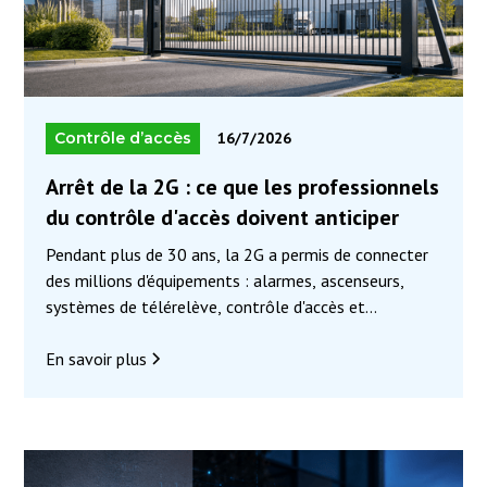
Contrôle d’accès
16/7/2026
Arrêt de la 2G : ce que les professionnels
du contrôle d'accès doivent anticiper
Pendant plus de 30 ans, la 2G a permis de connecter
des millions d'équipements : alarmes, ascenseurs,
systèmes de télérelève, contrôle d'accès et
automatismes. Les opérateurs mobiles engagent
désormais son extinction progressive afin de laisser
En savoir plus
place aux réseaux 4G et 5G, plus performants et
mieux adaptés aux usages actuels.