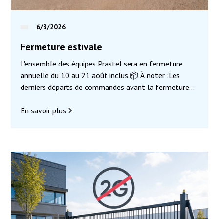
6/8/2026
Fermeture estivale
L'ensemble des équipes Prastel sera en fermeture
annuelle du 10 au 21 août inclus.📦 À noter :Les
derniers départs de commandes avant la fermeture
auront lieu le 7 août, pour toute commande validée
avant 11h30.Nous serons heureux de vous retrouver
En savoir plus
dès notre retour pour vous accompagner dans tous
vos projets de contrôle d'accès.En attendant, nous
vous souhaitons un excellent été et de très belles
vacances ! 🌴